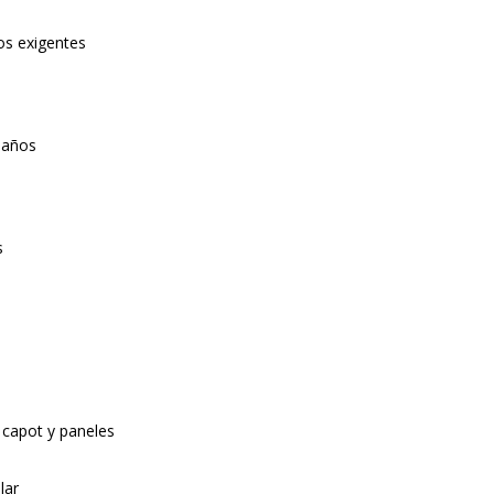
jos exigentes
maños
s
 capot y paneles
lar