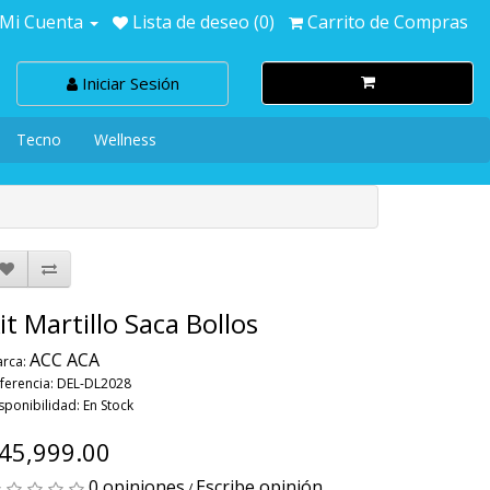
Mi Cuenta
Lista de deseo (0)
Carrito de Compras
Iniciar Sesión
Tecno
Wellness
it Martillo Saca Bollos
ACC ACA
rca:
ferencia: DEL-DL2028
sponibilidad: En Stock
45,999.00
0 opiniones
Escribe opinión
/