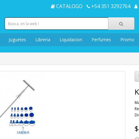
CATALOGO
+54 351 3292764
Juguetes
Libreria
Liquidacion
Perfumes
Promo
K
Ma
Re
Di
$